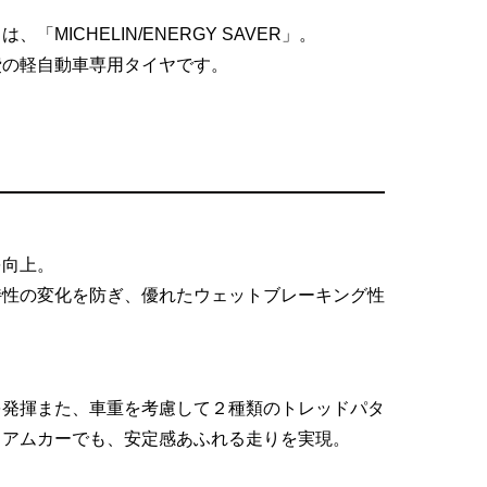
目は、
「MICHELIN/ENERGY SAVER
」
。
費の軽自動車専用タイヤです。
を向上。
特性の変化を防ぎ、
優れたウェットブレーキング性
を発揮また、車重を考慮して２種類のトレッドパタ
ィアムカーでも、安定感あふれる走りを実現。