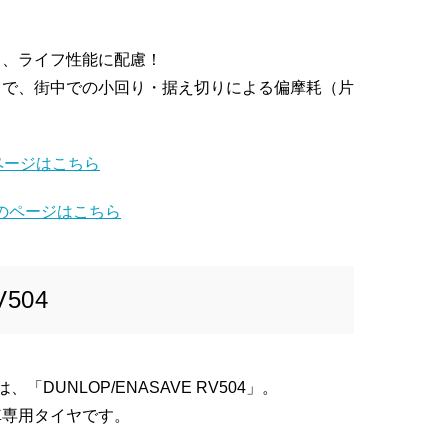
し、ライフ性能に配慮！
とで、
街中での小回り・据え切りによる偏摩耗（片
カーページはこちら
yz」のページはこちら
V504
は、
「
DUNLOP/ENASAVE RV504」。
車専用タイヤです。