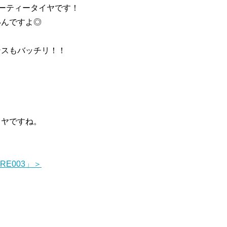
」はスポーティータイヤです！
いんですよ◎
ンスもバッチリ！！
イヤですね。
n RE003」＞