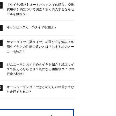
【タイヤ/価格】オートバックスでの購入、交換
6
費用や予約について調査！安く購入するならセ
ールを狙おう！
キャンピングカーのタイヤを選ぼう
7
サマータイヤ（夏タイヤ）の選び方を解説！冬
8
用タイヤとの性能の違いとは？おすすめのメー
カーも紹介！
ジムニー向けおすすめタイヤを紹介！純正サイ
9
ズで揃えるならどれ？気になる価格やタイヤの
寿命も比較！
オールシーズンタイヤはどのくらいの雪までな
0
ら走行できるの？