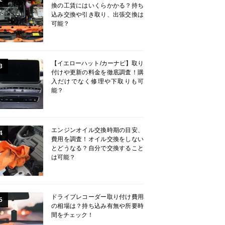
換の工賃にはいくらかかる？持ち
込み交換や引き取り、出張交換は
可能？
【イエローハット/カーナビ】取り
3
付けや更新の料金を徹底調査！購
入だけでなく修理や下取りも可
能？
エンジンオイル交換時期の目安、
4
費用を調査！オイル交換をしない
とどうなる？自分で交換すること
は可能？
ドライブレコーダー取り付け費用
5
の相場は？持ち込み有無や所要時
間をチェック！