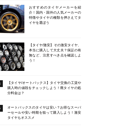
おすすめのタイヤメーカーを紹
2
介！国内・国外の人気メーカーの
特徴やタイヤの種類を押さえてタ
イヤを選ぼう
【タイヤ/激安】その激安タイヤ、
3
本当に購入して大丈夫？保証の有
無など、注意すべき点を確認しよ
う！
【タイヤ/オートバックス】タイヤ交換の工賃や
4
購入時の値段をチェックしよう！廃タイヤの処
分料金は？
オートバックスのタイヤは安い？お得なスーパ
5
ーセールや安い時期を狙って購入しよう！激安
タイヤもオススメ