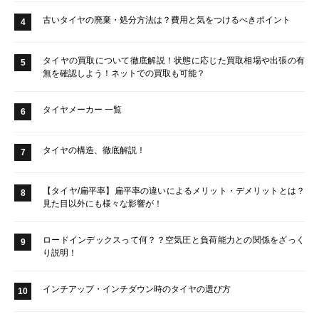
古いタイヤの廃棄・処分方法は？費用と気をつけるべきポイント
4
タイヤの買取について徹底解説！状態に応じた買取相場や出張の有
5
無を確認しよう！ネットでの買取も可能？
タイヤメーカー 一覧
6
タイヤの構造、徹底解説！
7
【タイヤ/扁平率】扁平率の違いによるメリット・デメリットとは？
8
見た目以外にも様々な影響が！
ロードインデックスって何？？空気圧と負荷能力との関係をざっく
9
り説明！
インチアップ・インチダウン時のタイヤの選び方
10