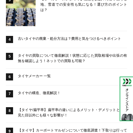
地、雪道での安全性も気になる！選び方のポイント
は？
古いタイヤの廃棄・処分方法は？費用と気をつけるべきポイント
4
タイヤの買取について徹底解説！状態に応じた買取相場や出張の有
5
無を確認しよう！ネットでの買取も可能？
タイヤメーカー 一覧
6
タイヤの構造、徹底解説！
7
【タイヤ/扁平率】扁平率の違いによるメリット・デメリットとは？
8
見た目以外にも様々な影響が！
【タイヤ】カーポートマルゼンについて徹底調査！下取りは行って
9