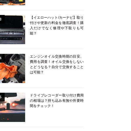
【イエローハット/カーナビ】取り
3
付けや更新の料金を徹底調査！購
入だけでなく修理や下取りも可
能？
エンジンオイル交換時期の目安、
4
費用を調査！オイル交換をしない
とどうなる？自分で交換すること
は可能？
ドライブレコーダー取り付け費用
5
の相場は？持ち込み有無や所要時
間をチェック！