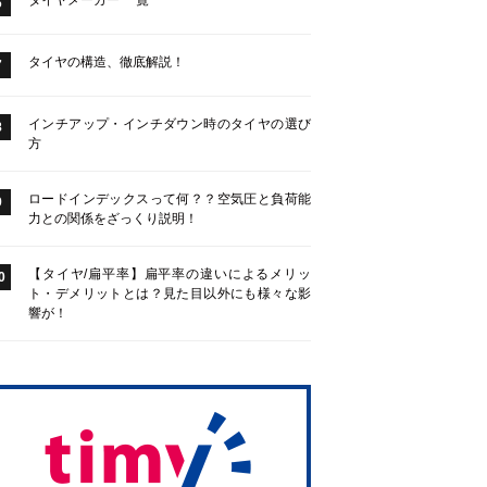
タイヤメーカー 一覧
6
タイヤの構造、徹底解説！
7
インチアップ・インチダウン時のタイヤの選び
8
方
ロードインデックスって何？？空気圧と負荷能
9
力との関係をざっくり説明！
【タイヤ/扁平率】扁平率の違いによるメリッ
0
ト・デメリットとは？見た目以外にも様々な影
響が！