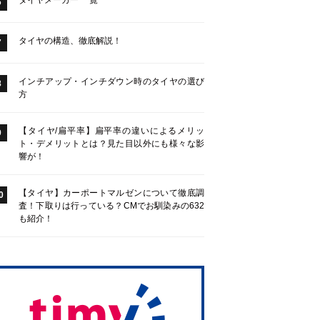
タイヤメーカー 一覧
6
タイヤの構造、徹底解説！
7
インチアップ・インチダウン時のタイヤの選び
8
方
【タイヤ/扁平率】扁平率の違いによるメリッ
9
ト・デメリットとは？見た目以外にも様々な影
響が！
【タイヤ】カーポートマルゼンについて徹底調
0
査！下取りは行っている？CMでお馴染みの632
も紹介！