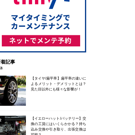
新着記事
体
【タイヤ/扁平率】扁平率の違いに
1
よるメリット・デメリットとは？
見た目以外にも様々な影響が！
【イエローハット/バッテリー】交
2
換の工賃にはいくらかかる？持ち
込み交換や引き取り、出張交換は
可能？