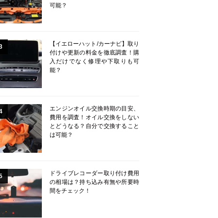
可能？
【イエローハット/カーナビ】取り
3
付けや更新の料金を徹底調査！購
入だけでなく修理や下取りも可
能？
エンジンオイル交換時期の目安、
4
費用を調査！オイル交換をしない
とどうなる？自分で交換すること
は可能？
ドライブレコーダー取り付け費用
5
の相場は？持ち込み有無や所要時
間をチェック！