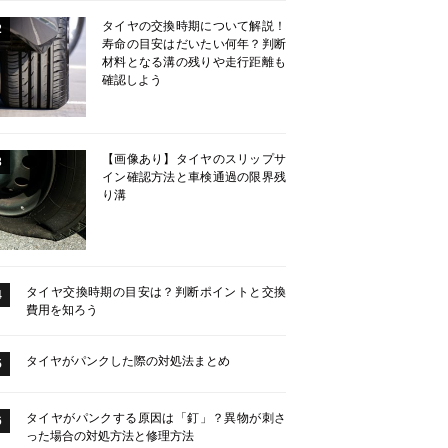
タイヤの交換時期について解説！
2
寿命の目安はだいたい何年？判断
材料となる溝の残りや走行距離も
確認しよう
【画像あり】タイヤのスリップサ
3
イン確認方法と車検通過の限界残
り溝
タイヤ交換時期の目安は？判断ポイントと交換
4
費用を知ろう
タイヤがパンクした際の対処法まとめ
5
タイヤがパンクする原因は「釘」？異物が刺さ
6
った場合の対処方法と修理方法